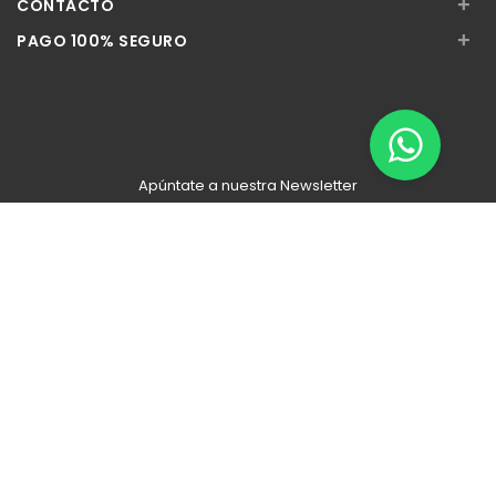
+
CONTACTO
+
PAGO 100% SEGURO
Apúntate a nuestra Newsletter
Escribe aquí tu email...
Suscribirse
He leído y acepto la
pólitica de privacidad