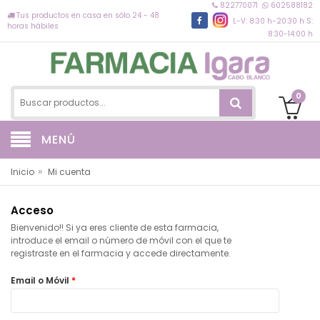
822770071
602588182
Tus productos en casa en sólo 24 - 48
L-V: 8:30 h-20:30 h S:
horas hábiles
8:30-14:00 h
0
MENÚ
»
Inicio
Mi cuenta
Acceso
Bienvenido!! Si ya eres cliente de esta farmacia,
introduce el email o número de móvil con el que te
registraste en el farmacia y accede directamente.
Email o Móvil
*