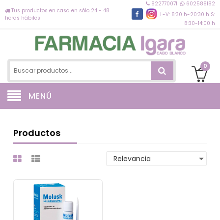
822770071
602588182
Tus productos en casa en sólo 24 - 48
L-V: 8:30 h-20:30 h S:
horas hábiles
8:30-14:00 h
0
MENÚ
Productos