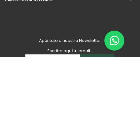
Apúntate a nuestra Newsletter
Escribe aquí tu email...
Suscribirse
He leído y acepto la
pólitica de privacidad
Copyright © 2026
Sisfarma
. Todos los derechos reservados.