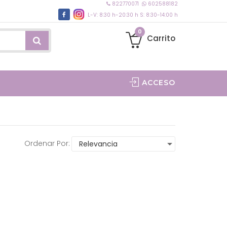
822770071
602588182
L-V: 8:30 h-20:30 h S: 8:30-14:00 h
0
Carrito
ACCESO
Ordenar Por: