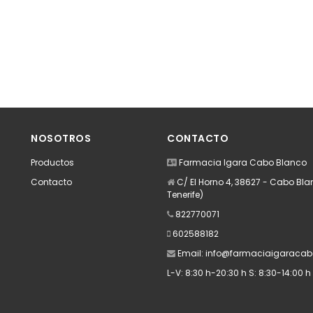
NOSOTROS
CONTACTO
Productos
Farmacia Igara Cabo Blanco
Contacto
C/ El Horno 4, 38627 - Cabo Bl
Tenerife)
822770071
602588182
Email:
info@farmaciaigaracab
L-V: 8:30 h-20:30 h S: 8:30-14:00 h