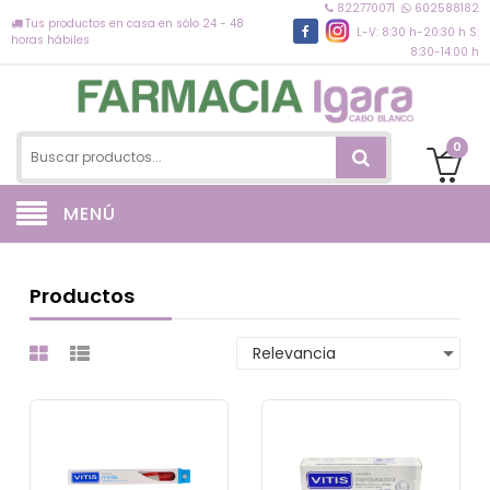
822770071
602588182
Tus productos en casa en sólo 24 - 48
L-V: 8:30 h-20:30 h S:
horas hábiles
8:30-14:00 h
0
MENÚ
Productos