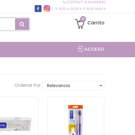
822770071
602588182
L-V: 8:30 h-20:30 h S: 8:30-14:00 h
0
Carrito
ACCESO
Ordenar Por: