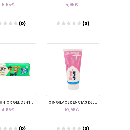
5,95€
5,95€
(0)
(0)
Añadir
Añadir
LACER JUNIOR GEL DENTAL 1 TUBO 75 ml SABOR MENTA
GINGILACER ENCIAS DELICADAS PASTA DENTIFRICA 1 TUBO 200 ml
4,95€
10,95€
(0)
(0)