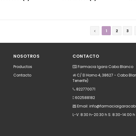
Añadir
Añadir
1
2
3
NOSOTROS
CONTACTO
Productos
Farmacia Igara Cabo Blanco
Contacto
C/ El Horno 4, 38627 - Cabo Bl
Tenerife)
822770071
602588182
Email:
info@farmaciaigaracab
L-V: 8:30 h-20:30 h S: 8:30-14:00 h