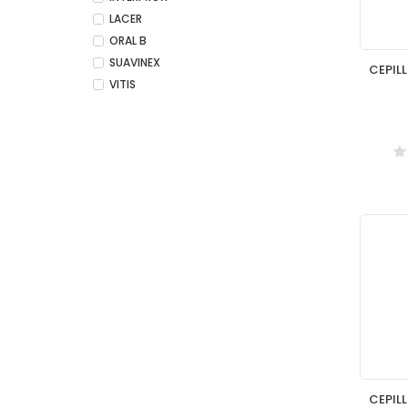
LACER
ORAL B
SUAVINEX
VITIS