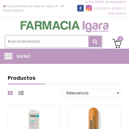
822770071
602588182
Tus productos en casa en sólo 24 - 48
L-V: 8:30 h-20:30 h S:
horas hábiles
8:30-14:00 h
0
MENÚ
Productos