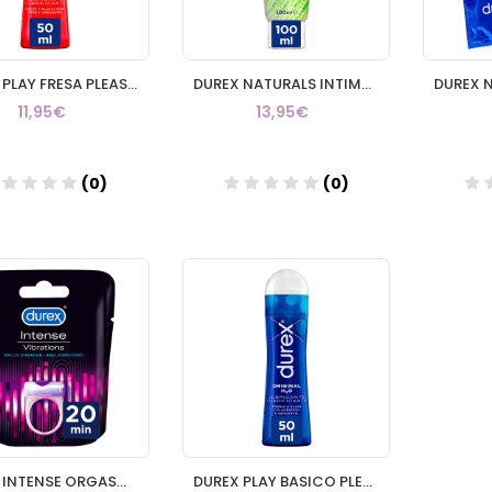
DUREX PLAY FRESA PLEASURE GEL LUBRICANTE HIDROSOLUBLE INTIMO 1 ENVASE 50 ml
DUREX NATURALS INTIMATE GEL PURE 100 ML
11,95€
13,95€
(0)
(0)
Añadir
Añadir
DUREX INTENSE ORGASMIC VIBRATIONS ANILLO VIBRADOR 1 ANILLO
DUREX PLAY BASICO PLEASURE GEL LUBRICANTE HIDROSOLUBLE INTIMO 50 ML