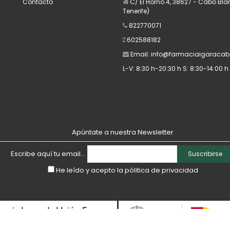
Contacto
C/ El Horno 4, 38627 - Cabo Bl
Tenerife)
822770071
602588182
Email:
info@farmaciaigaracab
L-V: 8:30 h-20:30 h S: 8:30-14:00 h
Apúntate a nuestra Newsletter
Escribe aquí tu email...
Suscribirse
He leído y acepto la
pólitica de privacidad