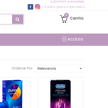
822770071
602588182
L-V: 8:30 h-20:30 h S: 8:30-14:00 h
0
Carrito
ACCESO
Ordenar Por: